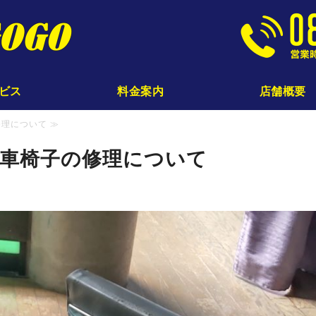
じてんしゃ工房GOGO｜
ビス
料金案内
店舗概要
理について ≫
車椅子の修理について