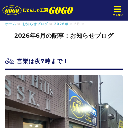
じてんしゃ工房GOGO
MENU
ホーム
≫
お知らせブログ
≫
2026年
≫ 6月 ≫
ホーム
2026年6月の記事：お知らせブログ
サービス
料金案内
営業は夜7時まで！
店舗概要
お問い合わせ