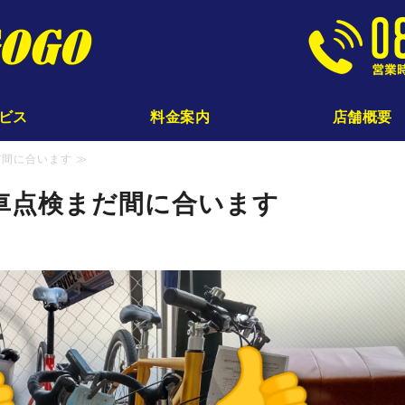
じてんしゃ工房GOGO｜
ビス
料金案内
店舗概要
間に合います ≫
車点検まだ間に合います