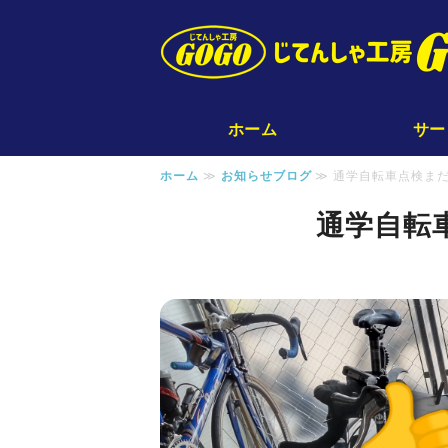
ホーム
サー
ホーム
≫
お知らせブログ
≫ 通学自転車点検まだ
通学自転