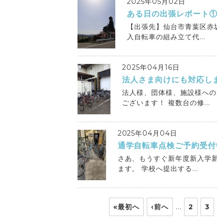
2025年05月02日
ある日の出張レポート
【出張先】仙台市青葉区赤坂
入自転車の組み立て代...
2025年04月16日
法人さま向けにも対応し
法人様、団体様、施設様への
ございます！ 複数台の修...
2025年04月04日
通学自転車点検ご予約受付
さあ、もうすぐ新年度新入学
ます。 学校へ提出する...
…
«最初へ
‹前へ
2
3