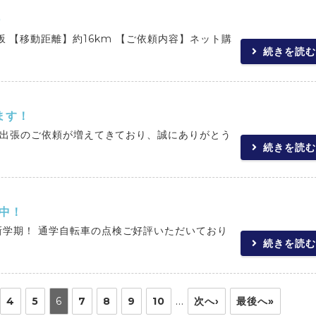
①
 【移動距離】約16km 【ご依頼内容】ネット購
続きを読む
ます！
出張のご依頼が増えてきており、誠にありがとう
続きを読む
中！
新学期！ 通学自転車の点検ご好評いただいており
続きを読む
…
4
5
6
7
8
9
10
次へ›
最後へ»